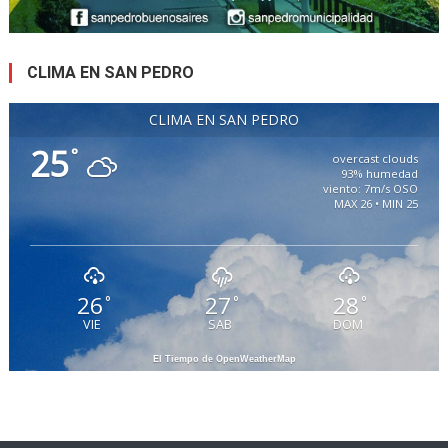
CLIMA EN SAN PEDRO
CLIMA EN SAN PEDRO
25
°
overcast clouds
93% humedad
viento: 7m/s OSO
MAX 26 • MIN 25
26
27
28
°
°
°
VIE
SAB
DOM
El Tiempo de OpenWeatherMap