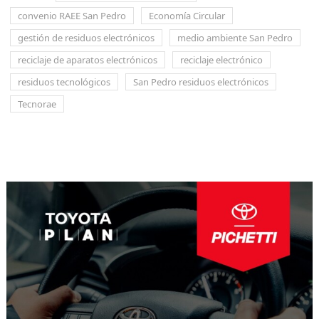
convenio RAEE San Pedro
Economía Circular
gestión de residuos electrónicos
medio ambiente San Pedro
reciclaje de aparatos electrónicos
reciclaje electrónico
residuos tecnológicos
San Pedro residuos electrónicos
Tecnorae
Navegación
de
entradas