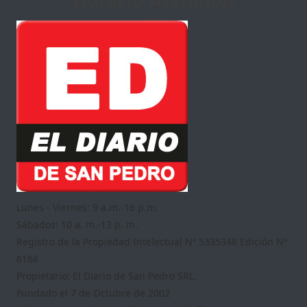
Horario Atención
Lunes - Viernes: 9 a.m.-16 p.m.
Sábados: 10 a. m.-13 p. m.
Registro de la Propiedad Intelectual Nº 5335348 Edición Nº
6168
Propietario: El Diario de San Pedro SRL.
Fundado el 7 de Octubre de 2002