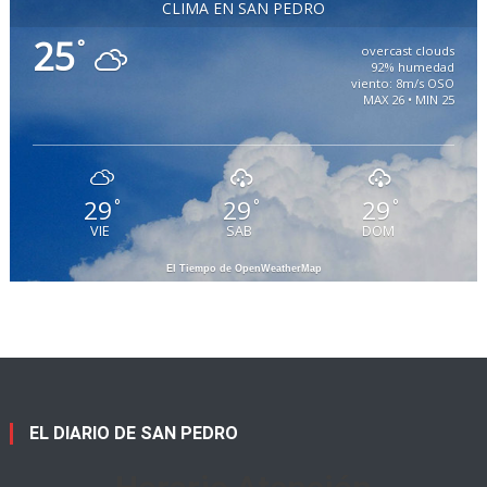
CLIMA EN SAN PEDRO
25
°
overcast clouds
92% humedad
viento: 8m/s OSO
MAX 26 • MIN 25
29
29
29
°
°
°
VIE
SAB
DOM
El Tiempo de OpenWeatherMap
EL DIARIO DE SAN PEDRO