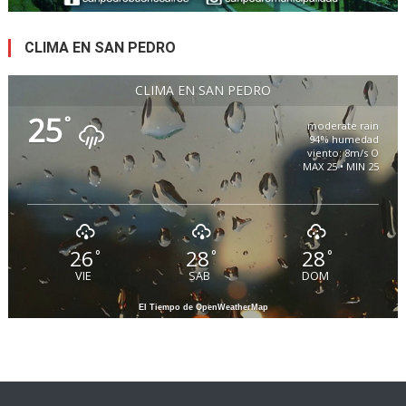
CLIMA EN SAN PEDRO
CLIMA EN SAN PEDRO
25
°
moderate rain
94% humedad
viento: 8m/s O
MAX 25 • MIN 25
26
28
28
°
°
°
VIE
SAB
DOM
El Tiempo de OpenWeatherMap