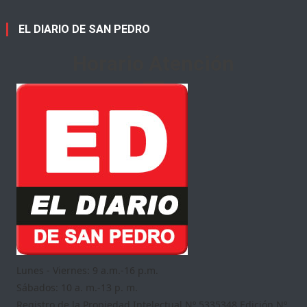
EL DIARIO DE SAN PEDRO
Horario Atención
Lunes - Viernes: 9 a.m.-16 p.m.
Sábados: 10 a. m.-13 p. m.
Registro de la Propiedad Intelectual Nº 5335348 Edición Nº