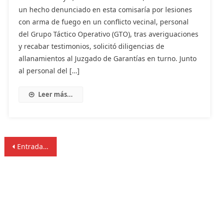
un hecho denunciado en esta comisaría por lesiones
con arma de fuego en un conflicto vecinal, personal
del Grupo Táctico Operativo (GTO), tras averiguaciones
y recabar testimonios, solicitó diligencias de
allanamientos al Juzgado de Garantías en turno. Junto
al personal del […]
Leer más...
Navegación
Entradas anteriores
de
entradas