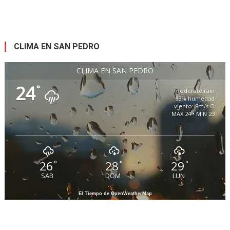
CLIMA EN SAN PEDRO
CLIMA EN SAN PEDRO
24
°
moderate rain
93% humedad
viento: 8m/s O
MAX 24 • MIN 23
26
28
29
°
°
°
SAB
DOM
LUN
El Tiempo de OpenWeatherMap