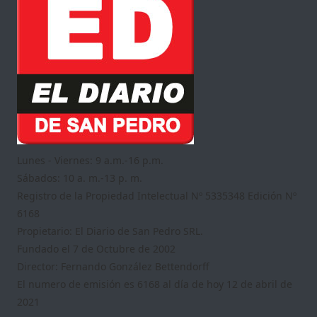
Lunes - Viernes: 9 a.m.-16 p.m.
Sábados: 10 a. m.-13 p. m.
Registro de la Propiedad Intelectual Nº 5335348 Edición Nº
6168
Propietario: El Diario de San Pedro SRL.
Fundado el 7 de Octubre de 2002
Director: Fernando González Bettendorff
El numero de emisión es 6168 al día de hoy 12 de abril de
2021