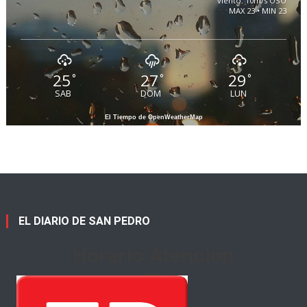
viento: 10m/s OSO
MAX 23 • MIN 23
25
27
29
°
°
°
SAB
DOM
LUN
El Tiempo de OpenWeatherMap
EL DIARIO DE SAN PEDRO
Horario Atención