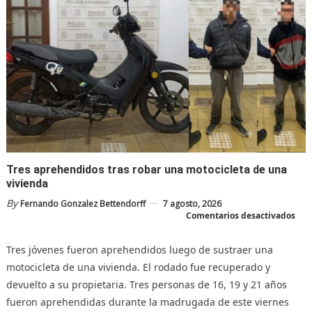
Tres aprehendidos tras robar una motocicleta de una
vivienda
By
Fernando Gonzalez Bettendorff
7 agosto, 2026
en
Comentarios desactivados
Tres
apr
tras
rob
Tres jóvenes fueron aprehendidos luego de sustraer una
una
mot
motocicleta de una vivienda. El rodado fue recuperado y
de
una
devuelto a su propietaria. Tres personas de 16, 19 y 21 años
viv
fueron aprehendidas durante la madrugada de este viernes