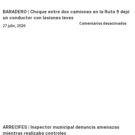
BARADERO | Choque entre dos camiones en la Ruta 9 dejó
un conductor con lesiones leves
en
Comentarios desactivados
27 julio, 2026
BAR
|
Cho
entr
dos
cami
en
la
Ruta
9
dejó
un
cond
con
lesi
leve
ARRECIFES | Inspector municipal denuncia amenazas
mientras realizaba controles