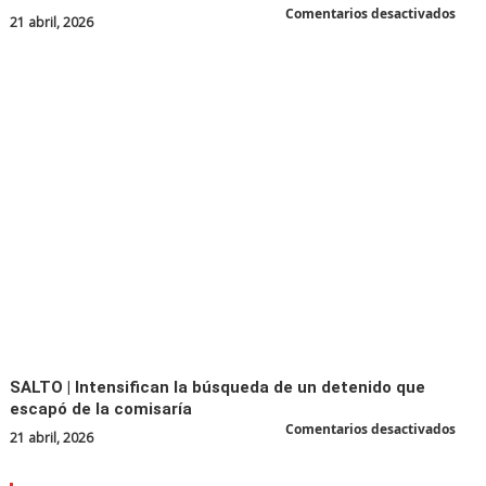
en
Comentarios desactivados
21 abril, 2026
ARRE
|
Insp
muni
denu
ame
mien
real
cont
SALTO | Intensifican la búsqueda de un detenido que
escapó de la comisaría
en
Comentarios desactivados
21 abril, 2026
SAL
|
Inte
la