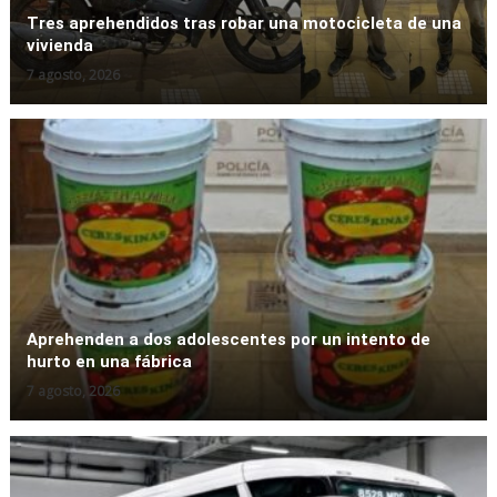
By
Fernando Gonzalez Bettendorff
7 agosto, 2026
Tres aprehendidos tras robar una motocicleta de una
vivienda
7 agosto, 2026
Destacadas
Locales
Policiales
Conductor sufrió heridas leves tras
despistar y caer a una zanja sobre la
Ruta 191
By
Fernando Gonzalez Bettendorff
7 agosto, 2026
Aprehenden a dos adolescentes por un intento de
hurto en una fábrica
7 agosto, 2026
Destacadas
Interés General
Locales