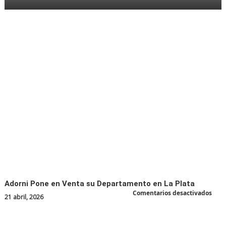
en
la
Policía
Bonaer
por
Reclam
Salaria
y
Condic
Labora
Adorni Pone en Venta su Departamento en La Plata
en
Comentarios desactivados
21 abril, 2026
Ador
Pon
en
Vent
su