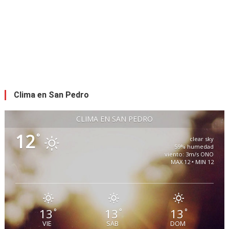
Clima en San Pedro
CLIMA EN SAN PEDRO
12
°
clear sky
59% humedad
viento: 3m/s ONO
MAX 12 • MIN 12
13
13
13
°
°
°
VIE
SAB
DOM