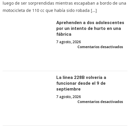
luego de ser sorprendidas mientras escapaban a bordo de una
motocicleta de 110 cc que había sido robada […]
Aprehenden a dos adolescentes
por un intento de hurto en una
fábrica
7 agosto, 2026
en
Comentarios desactivados
Apr
a
dos
ado
por
un
int
de
La línea 228B volvería a
hur
en
funcionar desde el 9 de
una
fábr
septiembre
7 agosto, 2026
en
Comentarios desactivados
La
líne
228
volv
a
fun
des
el