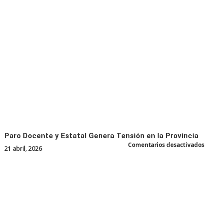
Depa
en
La
Plat
Paro Docente y Estatal Genera Tensión en la Provincia
en
Comentarios desactivados
21 abril, 2026
Paro
Doce
y
Estat
Gene
Tens
en
la
Prov