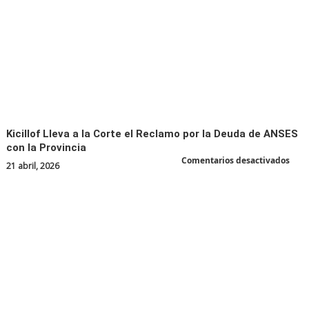
Kicillof Lleva a la Corte el Reclamo por la Deuda de ANSES
con la Provincia
en
Comentarios desactivados
21 abril, 2026
Kicil
Llev
a
la
Cort
el
Recl
por
la
Deu
de
ANS
con
la
Prov