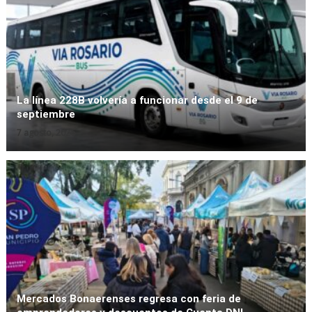
Las lluvias dejaron hasta 74 milímetros
y detectaron zanjas obstruidas por
residuos
By
Fernando Gonzalez Bettendorff
6 agosto, 2026
La línea 228B volvería a funcionar desde el 9 de
septiembre
7 agosto, 2026
Destacadas
Interés General
Locales
Cortes de tránsito por caída de árboles:
el Municipio trabaja para restablecer la
circulación
By
Fernando Gonzalez Bettendorff
6 agosto, 2026
Mercados Bonaerenses regresa con feria de