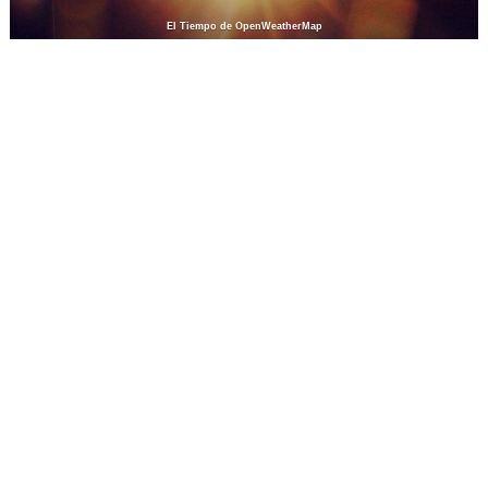
El Tiempo de OpenWeatherMap