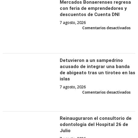
Mercados Bonaerenses regresa
9
de
con feria de emprendedores y
sep
descuentos de Cuenta DNI
7 agosto, 2026
en
Comentarios desactivados
Mer
Bon
reg
con
feri
de
emp
y
Detuvieron a un sampedrino
des
de
acusado de integrar una banda
Cue
DNI
de abigeato tras un tiroteo en las
islas
7 agosto, 2026
en
Comentarios desactivados
Det
a
un
sam
acu
de
inte
Reinauguraron el consultorio de
una
odontología del Hospital 26 de
ban
de
Julio
abi
tras