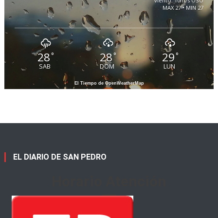
viento: 10m/s OSO
MAX 27 • MIN 27
28
28
29
°
°
°
SAB
DOM
LUN
El Tiempo de OpenWeatherMap
EL DIARIO DE SAN PEDRO
Horario Atención