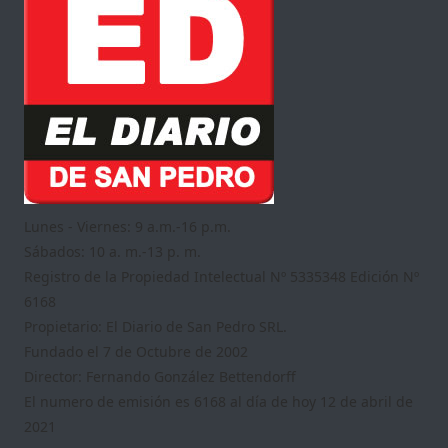
Lunes - Viernes: 9 a.m.-16 p.m.
Sábados: 10 a. m.-13 p. m.
Registro de la Propiedad Intelectual Nº 5335348 Edición Nº
6168
Propietario: El Diario de San Pedro SRL.
Fundado el 7 de Octubre de 2002
Director: Fernando González Bettendorff
El numero de emisión es 6168 al día de hoy 12 de abril de
2021