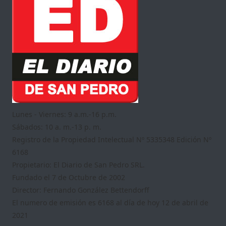
Lunes - Viernes: 9 a.m.-16 p.m.
Sábados: 10 a. m.-13 p. m.
Registro de la Propiedad Intelectual Nº 5335348 Edición Nº
6168
Propietario: El Diario de San Pedro SRL.
Fundado el 7 de Octubre de 2002
Director: Fernando González Bettendorff
El numero de emisión es 6168 al día de hoy 12 de abril de
2021