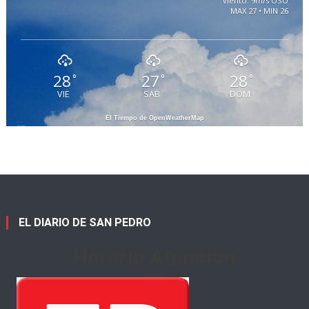
viento: 9m/s OSO
MAX 27 • MIN 26
28
27
28
°
°
°
VIE
SAB
DOM
El Tiempo de OpenWeatherMap
EL DIARIO DE SAN PEDRO
Horario Atención