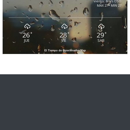
viento: 8m/s OSO
MAX 27 • MIN 27
26
28
29
°
°
°
JUE
VIE
SAB
El Tiempo de OpenWeatherMap