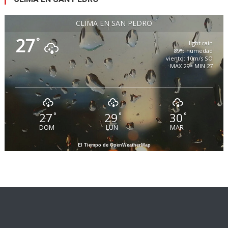
CLIMA EN SAN PEDRO
27
°
light rain
89% humedad
viento: 10m/s SO
MAX 29 • MIN 27
27
29
30
°
°
°
DOM
LUN
MAR
El Tiempo de OpenWeatherMap