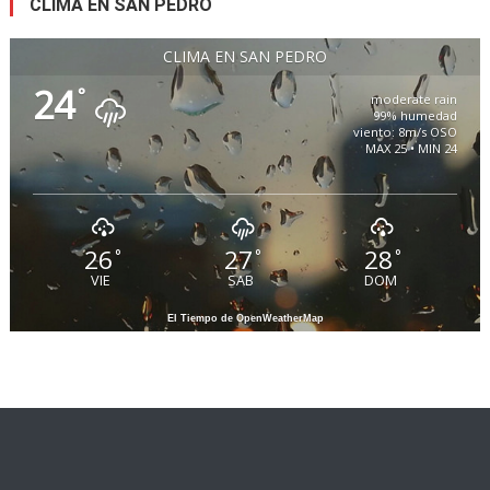
CLIMA EN SAN PEDRO
CLIMA EN SAN PEDRO
24
°
moderate rain
99% humedad
viento: 8m/s OSO
MAX 25 • MIN 24
26
27
28
°
°
°
VIE
SAB
DOM
El Tiempo de OpenWeatherMap