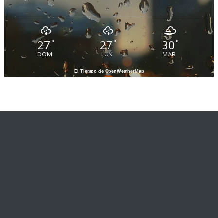
27
27
30
°
°
°
DOM
LUN
MAR
El Tiempo de OpenWeatherMap