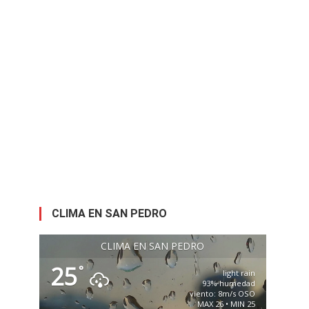
CLIMA EN SAN PEDRO
CLIMA EN SAN PEDRO
25
°
light rain
93% humedad
viento: 8m/s OSO
MAX 26 • MIN 25