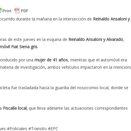
ocurrido durante la mañana en la intersección de
Reinaldo Ansaloni y
oras de este jueves en la esquina de
Reinaldo Ansaloni y Alvarado
,
móvil Fiat Siena gris
.
 conducido por una
mujer de 41 años
, mientras que el automóvil era
materia de investigación, ambos vehículos impactaron en la mencion
leta fue trasladada hacia la guardia del nosocomio local, donde se
la
Fiscalía local
, que lleva adelante las actuaciones correspondientes
es #Policiales #Transito #EPC