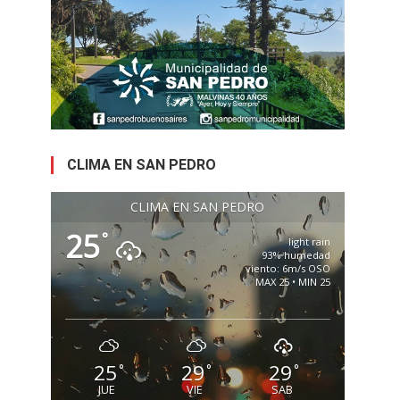
CLIMA EN SAN PEDRO
CLIMA EN SAN PEDRO
25
°
light rain
93% humedad
viento: 6m/s OSO
MAX 25 • MIN 25
25
29
29
°
°
°
JUE
VIE
SAB