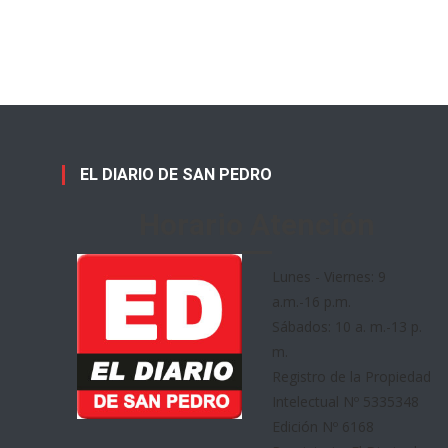
EL DIARIO DE SAN PEDRO
Horario Atención
Lunes - Viernes: 9
a.m.-16 p.m.
Sábados: 10 a. m.-13 p.
m.
Registro de la Propiedad
Intelectual Nº 5335348
Edición Nº 6168