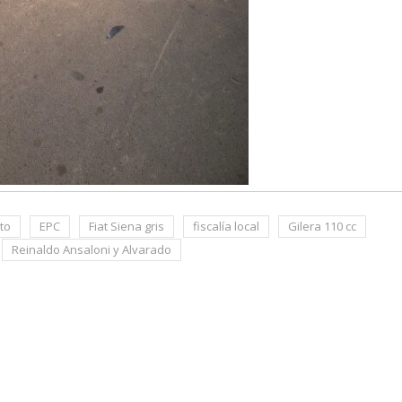
to
EPC
Fiat Siena gris
fiscalía local
Gilera 110 cc
Reinaldo Ansaloni y Alvarado