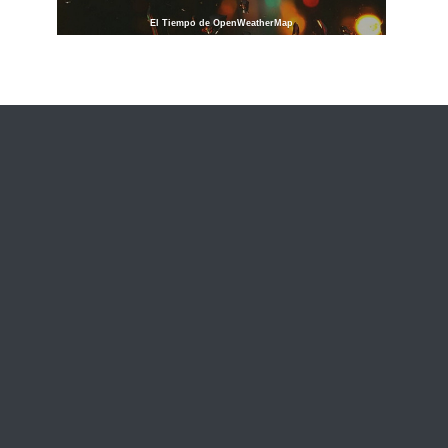
El Tiempo de OpenWeatherMap