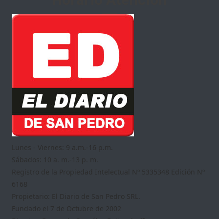
Lunes - Viernes: 9 a.m.-16 p.m.
Sábados: 10 a. m.-13 p. m.
Registro de la Propiedad Intelectual Nº 5335348 Edición Nº
6168
Propietario: El Diario de San Pedro SRL.
Fundado el 7 de Octubre de 2002