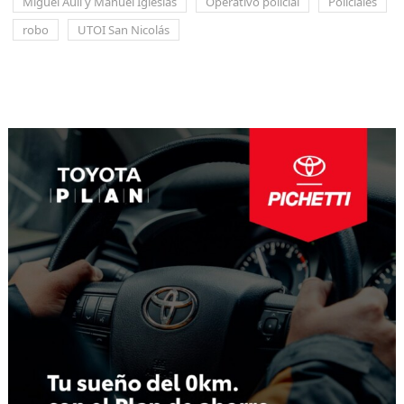
Miguel Auli y Manuel Iglesias
Operativo policial
Policiales
robo
UTOI San Nicolás
Navegación
de
entradas