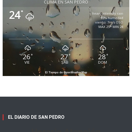
CLIMA EN SAN PEDRO
24
°
heavy intensity rain
93% humedad
viento: 7m/s OSO
MAX 25 • MIN 24
26
27
28
°
°
°
VIE
SAB
DOM
El Tiempo de OpenWeatherMap
EL DIARIO DE SAN PEDRO
Horario Atención