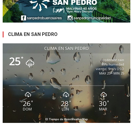
CLIMA EN SAN PEDRO
CLIMA EN SAN PEDRO
25
°
moderate rain
99% humedad
viento: 9m/s OSO
MAX 25 • MIN 25
26
28
30
°
°
°
DOM
LUN
MAR
El Tiempo de OpenWeatherMap