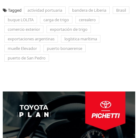
Tagged
actividad portuaria
bandera de Liberia
Brasil
buque LOLITA
carga de trigo
cerealero
comercio exterior
exportación de trigo
exportaciones argentinas
logística marítima
muelle Elevador
puerto bonaerense
puerto de San Pedro
Navegación
de
entradas