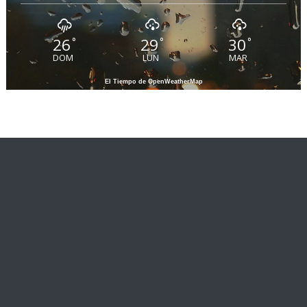
26
29
30
°
°
°
DOM
LUN
MAR
El Tiempo de OpenWeatherMap