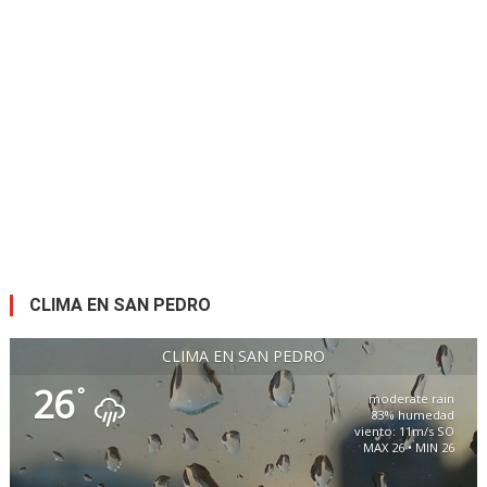
CLIMA EN SAN PEDRO
CLIMA EN SAN PEDRO
26
°
moderate rain
83% humedad
viento: 11m/s SO
MAX 26 • MIN 26