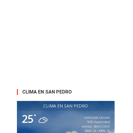
CLIMA EN SAN PEDRO
CLIMA EN SAN PEDRO
25
°
overcast clouds
92% humedad
viento: 8m/s OSO
MAX 26 • MIN 25