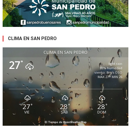
CLIMA EN SAN PEDRO
CLIMA EN SAN PEDRO
27
°
light rain
91% humedad
viento: 8m/s OSO
MAX 27 • MIN 26
27
28
28
°
°
°
VIE
SAB
DOM
El Tiempo de OpenWeatherMap