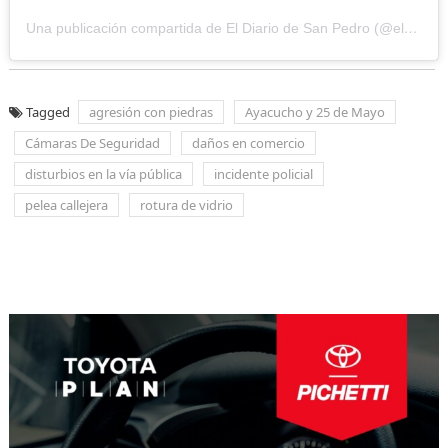
Una publicación compartida de El Diario de San Pedro (@eldiariosanpedro)
Tagged
agresión con piedras
Ayacucho y 25 de Mayo
Cámaras De Seguridad
daños en comercio
disturbios en la vía pública
incidente policial
pelea callejera
rotura de vidrio
Navegación
de
entradas