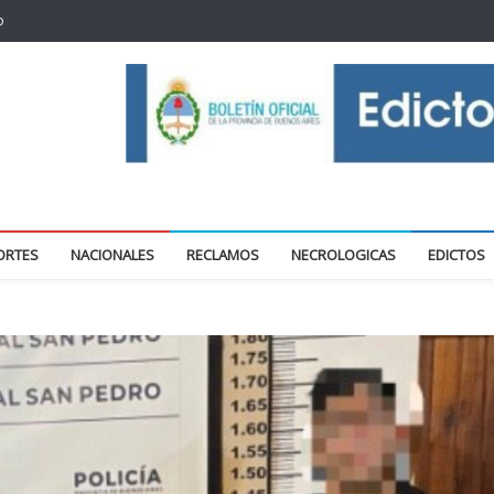
o
oticias locales y regionales
ORTES
NACIONALES
RECLAMOS
NECROLOGICAS
EDICTOS