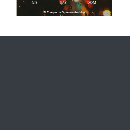
VIE
SAB
DOM
El Tiempo de OpenWeatherMap