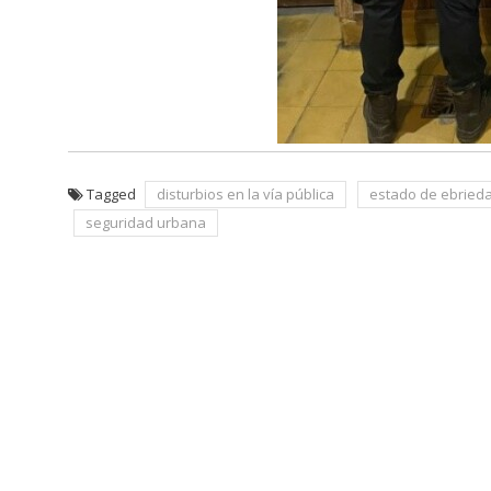
Tagged
disturbios en la vía pública
estado de ebried
seguridad urbana
Navegación
de
entradas