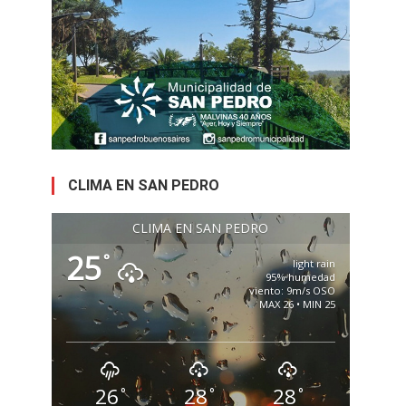
CLIMA EN SAN PEDRO
CLIMA EN SAN PEDRO
25
°
light rain
95% humedad
viento: 9m/s OSO
MAX 26 • MIN 25
26
28
28
°
°
°