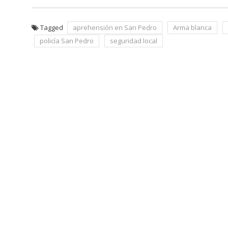
Tagged
aprehensión en San Pedro
Arma blanca
policía San Pedro
seguridad local
Navegación
de
entradas