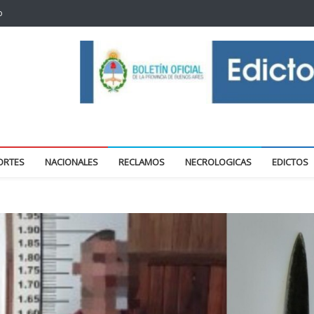
o
oticias locales y regionales
ORTES
NACIONALES
RECLAMOS
NECROLOGICAS
EDICTOS