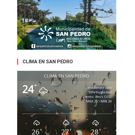
CLIMA EN SAN PEDRO
CLIMA EN SAN PEDRO
24
°
moderate rain
99% humedad
viento: 8m/s OSO
MAX 25 • MIN 24
26
27
28
°
°
°