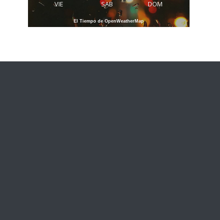
VIE
SAB
DOM
El Tiempo de OpenWeatherMap