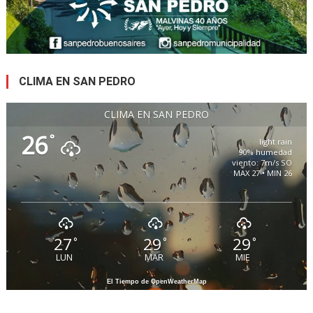
CLIMA EN SAN PEDRO
CLIMA EN SAN PEDRO
26
°
light rain
90% humedad
viento: 7m/s SO
MAX 27 • MIN 26
27
29
29
°
°
°
LUN
MAR
MIE
El Tiempo de OpenWeatherMap