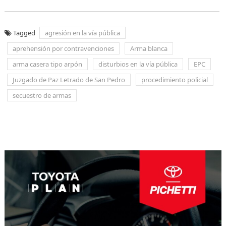
Tagged
agresión en la vía pública
aprehensión por contravenciones
Arma blanca
arma casera tipo arpón
disturbios en la vía pública
EPC
Juzgado de Paz Letrado de San Pedro
procedimiento policial
secuestro de armas
Navegación
de
entradas