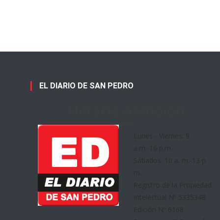
EL DIARIO DE SAN PEDRO
Horario Atención
Lunes - Viernes: 9
a.m.-16 p.m.
Sábados: 10 a. m.-13 p.
m.
Registro de la Propiedad
Intelectual Nº 5335348
Edición Nº 6168