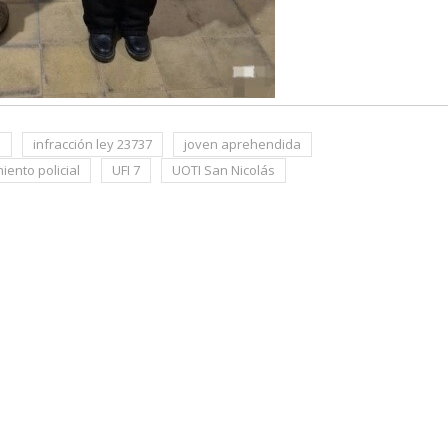
s
infracción ley 23737
joven aprehendida
iento policial
UFI 7
UOTI San Nicolás