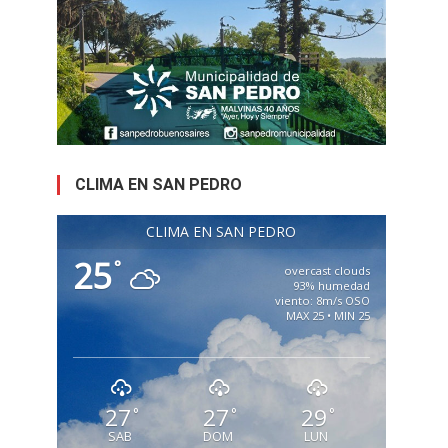
CLIMA EN SAN PEDRO
CLIMA EN SAN PEDRO
25
°
overcast clouds
93% humedad
viento: 8m/s OSO
MAX 25 • MIN 25
27
27
29
°
°
°
SAB
DOM
LUN