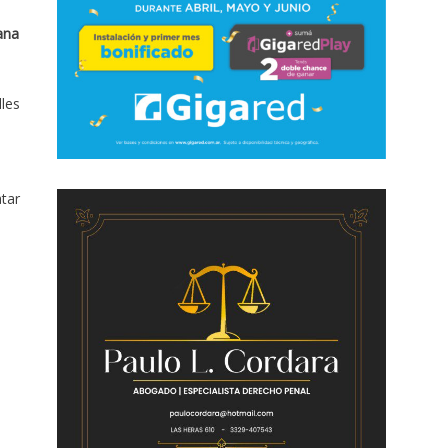
ana
lles
atar