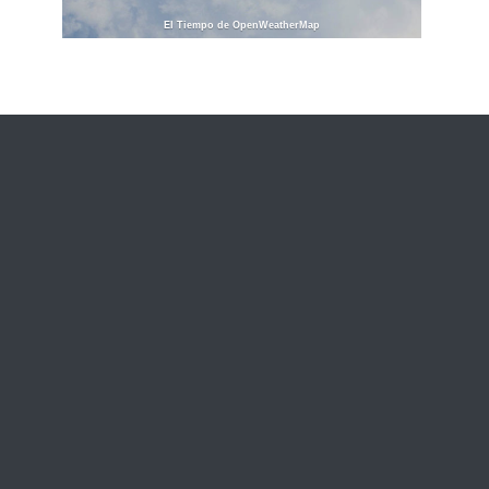
El Tiempo de OpenWeatherMap