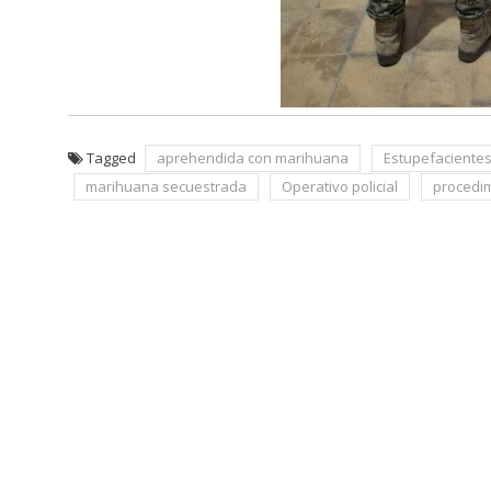
Tagged
aprehendida con marihuana
Estupefaciente
marihuana secuestrada
Operativo policial
procedim
Navegación
de
entradas