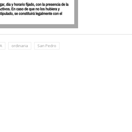
TA
ordinaria
San Pedro