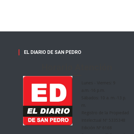
EL DIARIO DE SAN PEDRO
Horario Atención
Lunes - Viernes: 9
a.m.-16 p.m.
Sábados: 10 a. m.-13 p.
m.
Registro de la Propiedad
Intelectual Nº 5335348
Edición Nº 6168