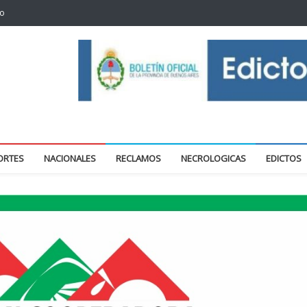
to
oticias locales y regionales
ORTES
NACIONALES
RECLAMOS
NECROLOGICAS
EDICTOS