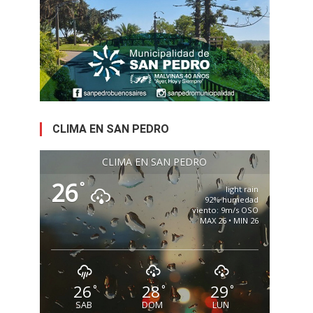
CLIMA EN SAN PEDRO
CLIMA EN SAN PEDRO
26
°
light rain
92% humedad
viento: 9m/s OSO
MAX 26 • MIN 26
26
28
29
°
°
°
SAB
DOM
LUN