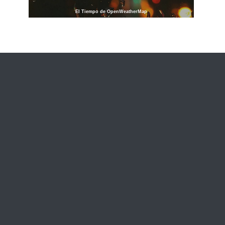
El Tiempo de OpenWeatherMap