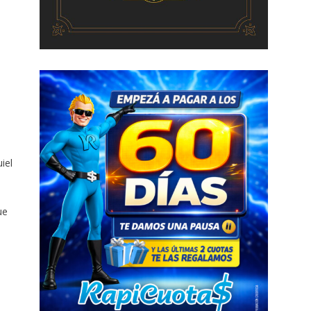
.
iel
ue