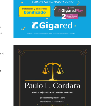
s
te:
 el
e