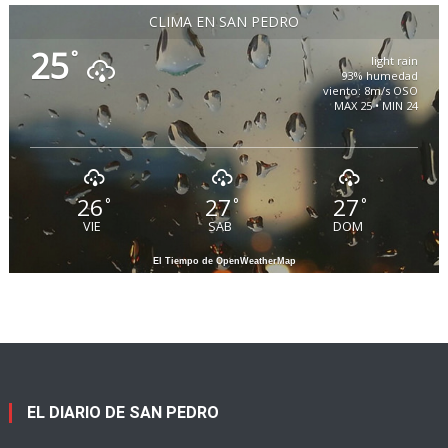
CLIMA EN SAN PEDRO
25
°
light rain
93% humedad
viento: 8m/s OSO
MAX 25 • MIN 24
26
27
27
°
°
°
VIE
SAB
DOM
El Tiempo de OpenWeatherMap
EL DIARIO DE SAN PEDRO