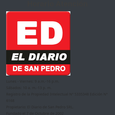
Horario Atención
Lunes - Viernes: 9 a.m.-16 p.m.
Sábados: 10 a. m.-13 p. m.
Registro de la Propiedad Intelectual Nº 5335348 Edición Nº
6168
Propietario: El Diario de San Pedro SRL.
Fundado el 7 de Octubre de 2002