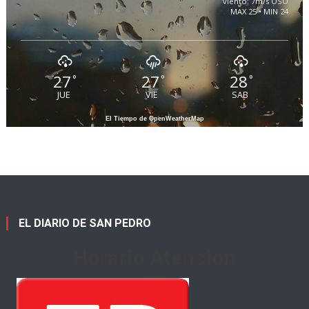
viento: 7m/s OSO
MAX 25 • MIN 24
27
27
28
°
°
°
JUE
VIE
SAB
El Tiempo de OpenWeatherMap
EL DIARIO DE SAN PEDRO
Horario Atención