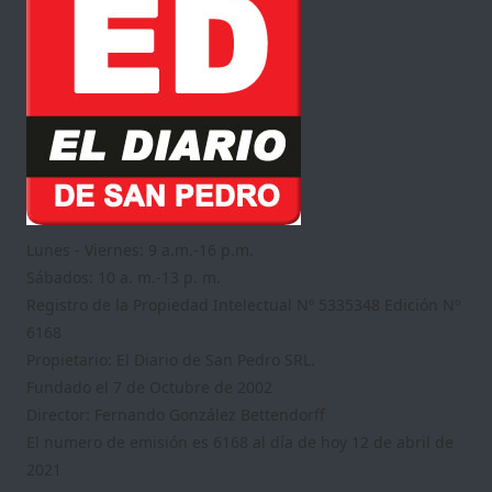
Lunes - Viernes: 9 a.m.-16 p.m.
Sábados: 10 a. m.-13 p. m.
Registro de la Propiedad Intelectual Nº 5335348 Edición Nº
6168
Propietario: El Diario de San Pedro SRL.
Fundado el 7 de Octubre de 2002
Director: Fernando González Bettendorff
El numero de emisión es 6168 al día de hoy 12 de abril de
2021