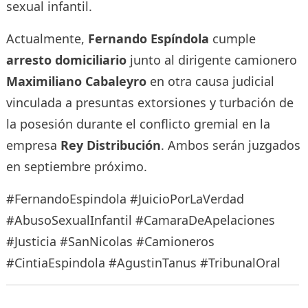
sexual infantil.
Actualmente,
Fernando Espíndola
cumple
arresto domiciliario
junto al dirigente camionero
Maximiliano Cabaleyro
en otra causa judicial
vinculada a presuntas extorsiones y turbación de
la posesión durante el conflicto gremial en la
empresa
Rey Distribución
. Ambos serán juzgados
en septiembre próximo.
#FernandoEspindola #JuicioPorLaVerdad
#AbusoSexualInfantil #CamaraDeApelaciones
#Justicia #SanNicolas #Camioneros
#CintiaEspindola #AgustinTanus #TribunalOral