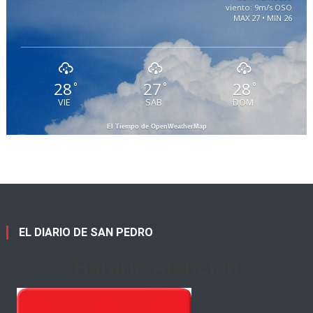
viento: 9m/s OSO
MAX 27 • MIN 26
28
27
28
°
°
°
VIE
SAB
DOM
El Tiempo de OpenWeatherMap
EL DIARIO DE SAN PEDRO
Horario Atención