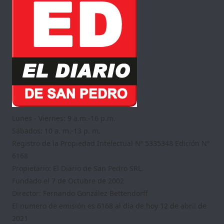
Lunes - Viernes: 9 a.m.-16 p.m.
Sábados: 10 a. m.-13 p. m.
Registro de la Propiedad Intelectual Nº 5335348 Edición Nº
6168
Propietario: El Diario de San Pedro SRL.
Fundado el 7 de Octubre de 2002
Director: Fernando González Bettendorff
El numero de emisión es 6168 al día de hoy 12 de abril de
2021