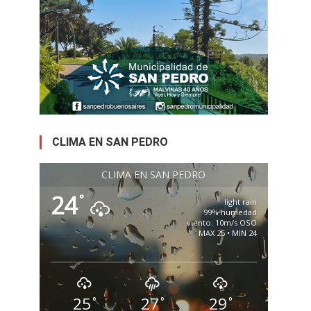
CLIMA EN SAN PEDRO
CLIMA EN SAN PEDRO
24
°
light rain
99% humedad
viento: 10m/s OSO
MAX 25 • MIN 24
25
27
29
°
°
°