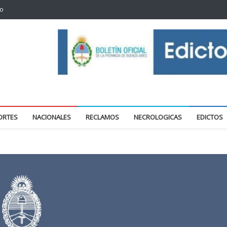
to
oticias locales y regionales
ORTES
NACIONALES
RECLAMOS
NECROLOGICAS
EDICTOS