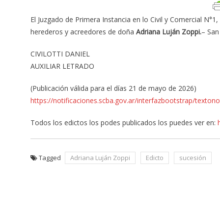
El Juzgado de Primera Instancia en lo Civil y Comercial N°1,
herederos y acreedores de doña
Adriana Luján Zoppi.
– San
CIVILOTTI DANIEL
AUXILIAR LETRADO
(Publicación válida para el días 21 de mayo de 2026)
https://notificaciones.scba.gov.ar/interfazbootstrap/text
Todos los edictos los podes publicados los puedes ver en:
Tagged
Adriana Luján Zoppi
Edicto
sucesión
Navegación
de
entradas