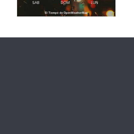
SAB
DOM
LUN
El Tiempo de OpenWeatherMap