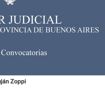
uján Zoppi