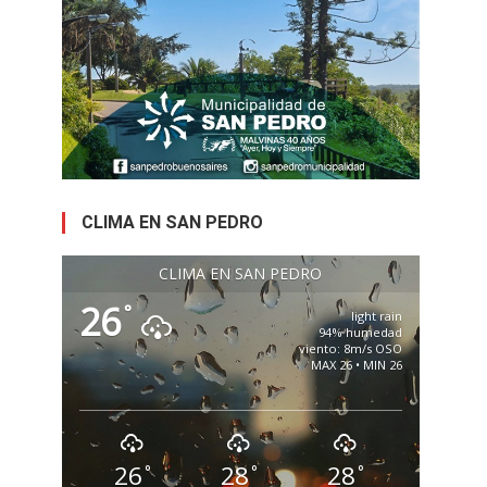
CLIMA EN SAN PEDRO
CLIMA EN SAN PEDRO
26
°
light rain
94% humedad
viento: 8m/s OSO
MAX 26 • MIN 26
26
28
28
°
°
°