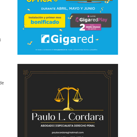
8
 de