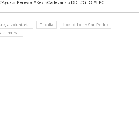
n #AgustinPereyra #KevinCarlevaris #DDI #GTO #EPC
trega voluntaria
Fiscalía
homicidio en San Pedro
cía comunal