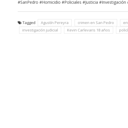
#SanPedro #Homicidio #Policiales #Justicia #Investigació
Tagged
Agustín Pereyra
crimen en San Pedro
en
investigación judicial
Kevin Carlevaris 18 años
poli
Navegación
de
entradas