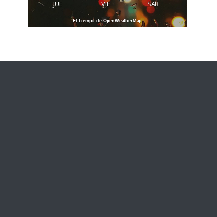
JUE
VIE
SAB
El Tiempo de OpenWeatherMap