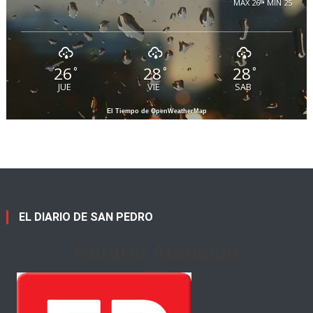
MAX 26 • MIN 25
26
28
28
°
°
°
JUE
VIE
SAB
El Tiempo de OpenWeatherMap
EL DIARIO DE SAN PEDRO
Horario Atención