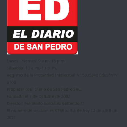
Lunes - Viernes: 9 a.m.-16 p.m.
Sábados: 10 a. m.-13 p. m.
Registro de la Propiedad Intelectual Nº 5335348 Edición Nº
6168
Propietario: El Diario de San Pedro SRL.
Fundado el 7 de Octubre de 2002
Director: Fernando González Bettendorff
El numero de emisión es 6168 al día de hoy 12 de abril de
2021