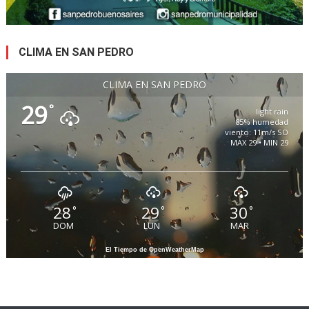
CLIMA EN SAN PEDRO
CLIMA EN SAN PEDRO
29
°
light rain
85% humedad
viento: 11m/s SO
MAX 29 • MIN 29
28
29
30
°
°
°
DOM
LUN
MAR
El Tiempo de OpenWeatherMap