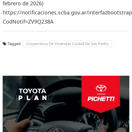
febrero de 2026)
https://notificaciones.scba.gov.ar/interfazbootstra
CodNotif=ZV9Q238A
Tagged
Cooperativa De Viviendas Ciudad De San Pedro
Navegación
de
entradas