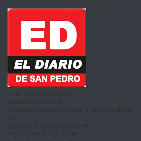
Lunes - Viernes: 9 a.m.-16 p.m.
Sábados: 10 a. m.-13 p. m.
Registro de la Propiedad Intelectual Nº 5335348 Edición Nº
6168
Propietario: El Diario de San Pedro SRL.
Fundado el 7 de Octubre de 2002