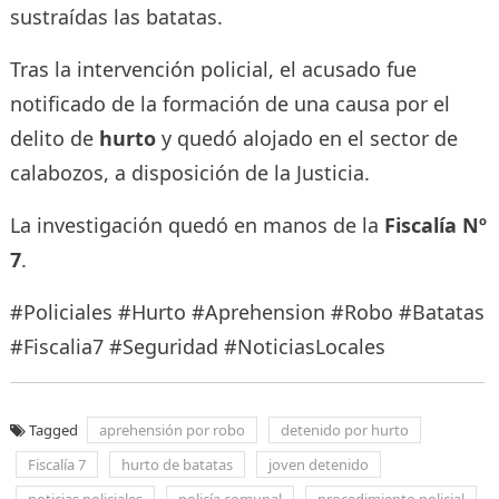
sustraídas las batatas.
Tras la intervención policial, el acusado fue
notificado de la formación de una causa por el
delito de
hurto
y quedó alojado en el sector de
calabozos, a disposición de la Justicia.
La investigación quedó en manos de la
Fiscalía Nº
7
.
#Policiales #Hurto #Aprehension #Robo #Batatas
#Fiscalia7 #Seguridad #NoticiasLocales
Tagged
aprehensión por robo
detenido por hurto
Fiscalía 7
hurto de batatas
joven detenido
noticias policiales
policía comunal
procedimiento policial