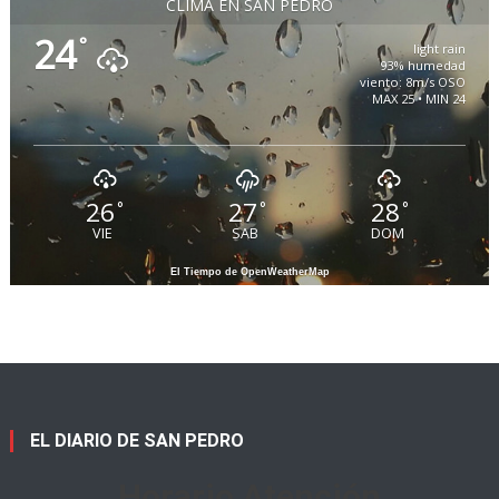
CLIMA EN SAN PEDRO
24
°
light rain
93% humedad
viento: 8m/s OSO
MAX 25 • MIN 24
26
27
28
°
°
°
VIE
SAB
DOM
El Tiempo de OpenWeatherMap
EL DIARIO DE SAN PEDRO
Horario Atención