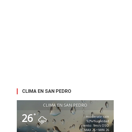
CLIMA EN SAN PEDRO
CLIMA EN SAN PEDRO
26
°
moderate rain
92% humedad
viento: 9m/s OSO
MAX 26 • MIN 26