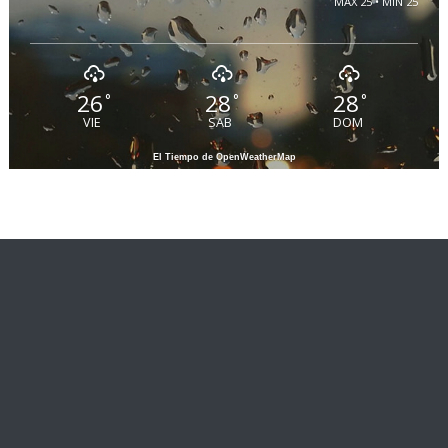
MAX 25 • MIN 25
26
28
28
°
°
°
VIE
SAB
DOM
El Tiempo de OpenWeatherMap