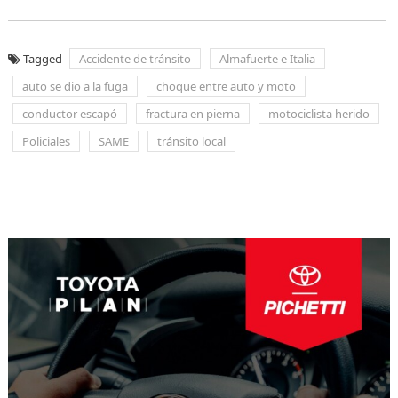
Tagged
Accidente de tránsito
Almafuerte e Italia
auto se dio a la fuga
choque entre auto y moto
conductor escapó
fractura en pierna
motociclista herido
Policiales
SAME
tránsito local
Navegación
de
entradas