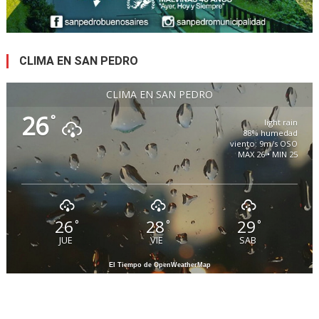
CLIMA EN SAN PEDRO
CLIMA EN SAN PEDRO
26
°
light rain
88% humedad
viento: 9m/s OSO
MAX 26 • MIN 25
26
28
29
°
°
°
JUE
VIE
SAB
El Tiempo de OpenWeatherMap