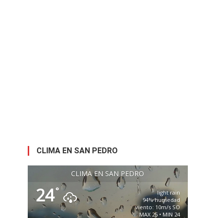
CLIMA EN SAN PEDRO
CLIMA EN SAN PEDRO
24
°
light rain
94% humedad
viento: 10m/s SO
MAX 25 • MIN 24