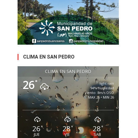
CLIMA EN SAN PEDRO
CLIMA EN SAN PEDRO
26
°
light rain
94% humedad
viento: 8m/s OSO
MAX 26 • MIN 26
26
28
28
°
°
°
JUE
VIE
SAB