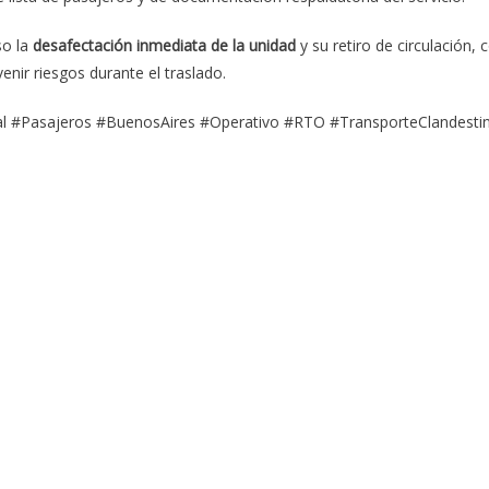
so la
desafectación inmediata de la unidad
y su retiro de circulación, 
enir riesgos durante el traslado.
al #Pasajeros #BuenosAires #Operativo #RTO #TransporteClandesti