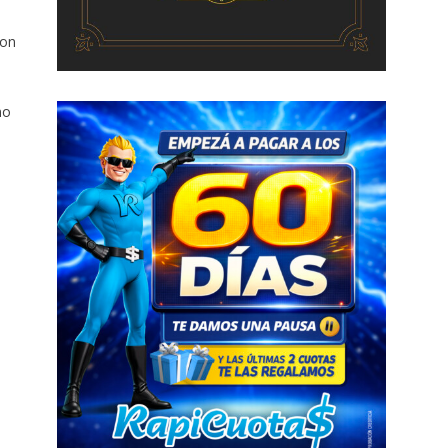
con
no