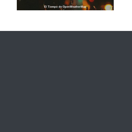
El Tiempo de OpenWeatherMap