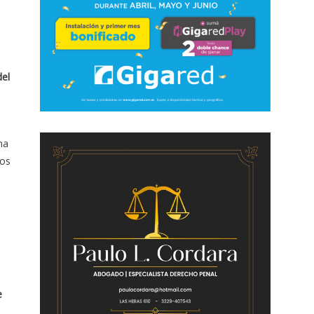
del
na
nos
e