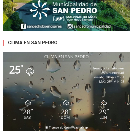
CLIMA EN SAN PEDRO
CLIMA EN SAN PEDRO
25
°
heavy intensity rain
85% humedad
viento: 10m/s OSO
MAX 25 • MIN 25
28
28
29
°
°
°
SAB
DOM
LUN
El Tiempo de OpenWeatherMap