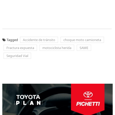
Tagged
Accidente de tránsito
choque moto camioneta
Fractura expuesta
motociclista herida
SAME
Seguridad Vial
Navegación
de
entradas