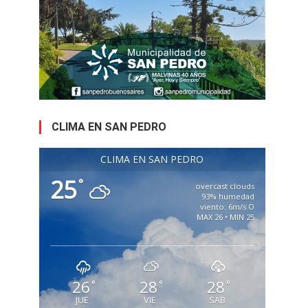
CLIMA EN SAN PEDRO
CLIMA EN SAN PEDRO
25
°
overcast clouds
93% humedad
viento: 6m/s O
MAX 26 • MIN 25
26
28
28
°
°
°
JUE
VIE
SAB