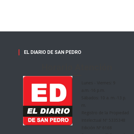
EL DIARIO DE SAN PEDRO
Horario Atención
Lunes - Viernes: 9
a.m.-16 p.m.
Sábados: 10 a. m.-13 p.
m.
Registro de la Propiedad
Intelectual Nº 5335348
Edición Nº 6168