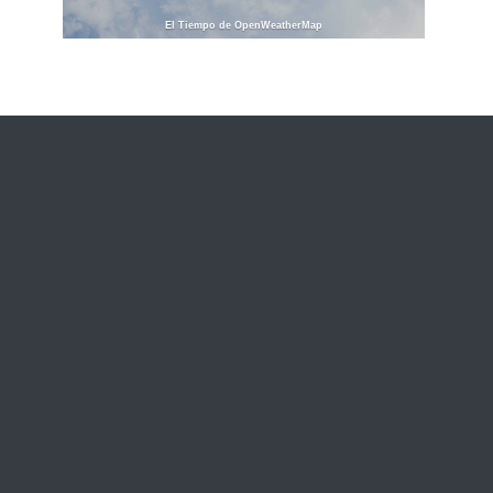
El Tiempo de OpenWeatherMap