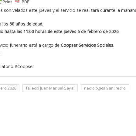
os son velados este jueves y el servicio se realizará durante la mañan
a los
60 años de edad
.
cio hasta las 11:00 horas de este jueves 6 de febrero de 2026
.
ervicio funerario está a cargo de
Coopser Servicios Sociales
.
.
elatorio #Coopser
rero 2026
falleció Juan Manuel Sayal
necrológica San Pedro