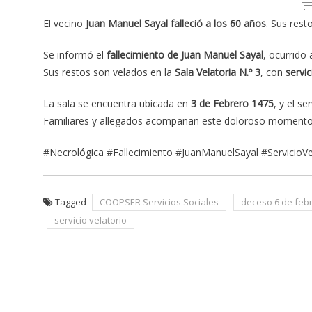
El vecino
Juan Manuel Sayal falleció a los 60 años
. Sus rest
Se informó el
fallecimiento de Juan Manuel Sayal
, ocurrido 
Sus restos son velados en la
Sala Velatoria N.º 3
, con
servi
La sala se encuentra ubicada en
3 de Febrero 1475
, y el s
Familiares y allegados acompañan este doloroso momento
#Necrológica #Fallecimiento #JuanManuelSayal #ServicioV
Tagged
COOPSER Servicios Sociales
deceso 6 de feb
servicio velatorio
Navegación
de
entradas