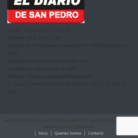
Lunes - Viernes: 9 a.m.-16 p.m.
Sábados: 10 a. m.-13 p. m.
Registro de la Propiedad Intelectual Nº 5335348 Edición Nº
6168
Propietario: El Diario de San Pedro SRL.
Fundado el 7 de Octubre de 2002
Director: Fernando González Bettendorff
El numero de emisión es 6168 al día de hoy 12 de abril de
2021
eldiariodesanpedro.com.ar © Todos los derechos reservados 2022
|
Theme:
News Vibrant by
CodeVibrant
.
Inicio
Quienes Somos
Contacto