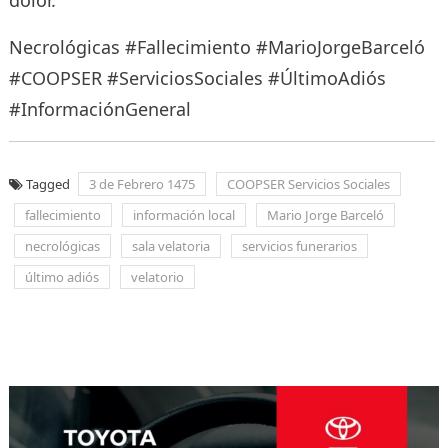
Necrológicas #Fallecimiento #MarioJorgeBarceló
#COOPSER #ServiciosSociales #ÚltimoAdiós
#InformaciónGeneral
Tagged
3 de Febrero 1475
COOPSER Servicios Sociales
fallecimiento
información local
Mario Jorge Barceló
necrológicas
sala velatoria
servicios funerarios
último adiós
velatorio
Navegación
de
entradas