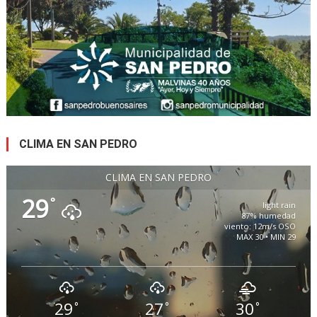
CLIMA EN SAN PEDRO
CLIMA EN SAN PEDRO
29
°
light rain
87% humedad
viento: 12m/s OSO
MAX 30 • MIN 29
29
27
30
°
°
°