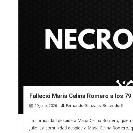
Falleció María Celina Romero a los 79
29 Julio, 2026
Fernando Gonzalez Bettendorff
La comunidad despide a María Celina Romero, quien fal
julio. La comunidad despide a María Celina Romero, q