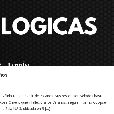
años
 Nélida Rosa Crivelli, de 79 años. Sus restos son velados hasta
osa Crivelli, quien falleció a los 79 años, según informó Coopser
n la Sala N.º 3, ubicada en 3 […]