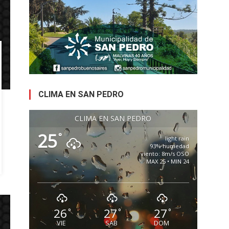
CLIMA EN SAN PEDRO
CLIMA EN SAN PEDRO
25
°
light rain
93% humedad
viento: 8m/s OSO
MAX 25 • MIN 24
26
27
27
°
°
°
VIE
SAB
DOM