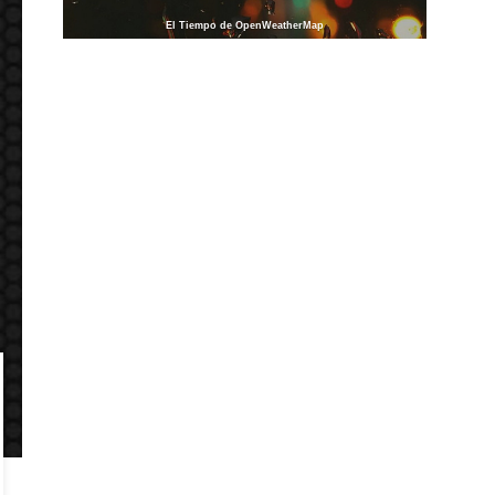
El Tiempo de OpenWeatherMap