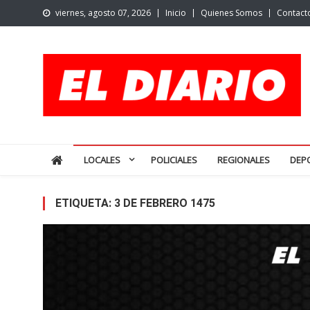
Skip
viernes, agosto 07, 2026
Inicio
Quienes Somos
Contact
to
content
El Diario de San Pedro | N
Noticias de San Pedro y la región
LOCALES
POLICIALES
REGIONALES
DEP
ETIQUETA:
3 DE FEBRERO 1475