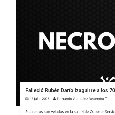
Falleció Rubén Darío Izaguirre a los 7
18 Julio, 2026
Fernando Gonzalez Bettendorff
Sus restos son velados en la sala 4 de Coopser Servici