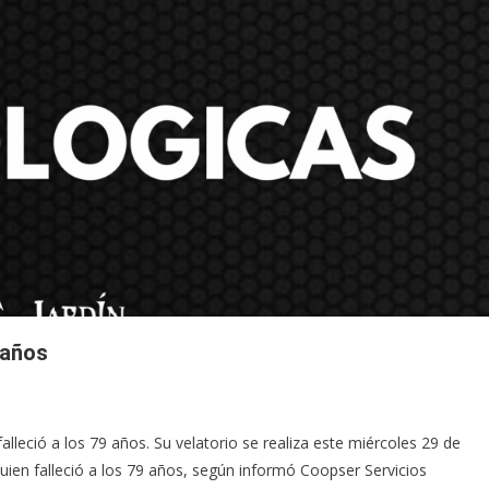
 años
leció a los 79 años. Su velatorio se realiza este miércoles 29 de
uien falleció a los 79 años, según informó Coopser Servicios