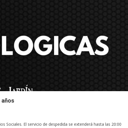
0 años
os Sociales. El servicio de despedida se extenderá hasta las 20:00