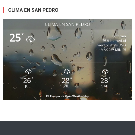
CLIMA EN SAN PEDRO
CLIMA EN SAN PEDRO
25
°
light rain
93% humedad
viento: 8m/s OSO
MAX 26 • MIN 25
26
28
28
°
°
°
JUE
VIE
SAB
El Tiempo de OpenWeatherMap