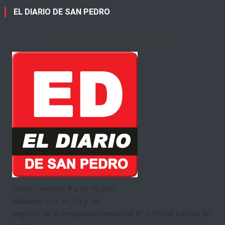
EL DIARIO DE SAN PEDRO
Horario Atención
Lunes - Viernes: 9 a.m.-16 p.m.
Sábados: 10 a. m.-13 p. m.
Registro de la Propiedad Intelectual Nº 5335348 Edición Nº