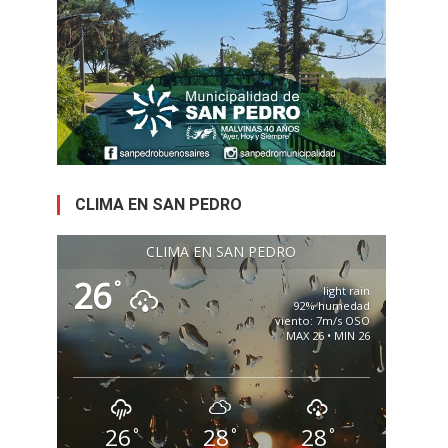
CLIMA EN SAN PEDRO
CLIMA EN SAN PEDRO
26
°
light rain
92% humedad
viento: 7m/s OSO
MAX 26 • MIN 26
26
28
28
°
°
°