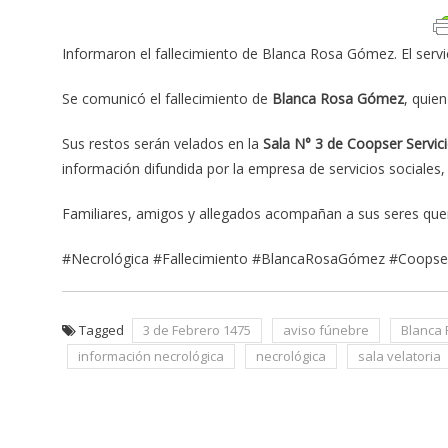
Informaron el fallecimiento de Blanca Rosa Gómez. El servic
Se comunicó el fallecimiento de
Blanca Rosa Gómez
, quie
Sus restos serán velados en la
Sala N° 3 de Coopser Servici
información difundida por la empresa de servicios sociales,
Familiares, amigos y allegados acompañan a sus seres que
#Necrológica #Fallecimiento #BlancaRosaGómez #Coopser 
Tagged
3 de Febrero 1475
aviso fúnebre
Blanca
información necrológica
necrológica
sala velatoria
Navegación
de