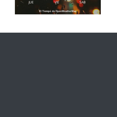
JUE
VIE
SAB
El Tiempo de OpenWeatherMap