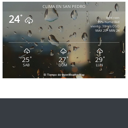
CLIMA EN SAN PEDRO
24
°
light rain
99% humedad
viento: 10m/s OSO
MAX 25 • MIN 24
25
27
29
°
°
°
SAB
DOM
LUN
El Tiempo de OpenWeatherMap