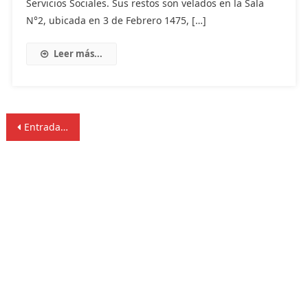
Servicios Sociales. Sus restos son velados en la Sala
N°2, ubicada en 3 de Febrero 1475, […]
Leer más...
Navegación
Entradas anteriores
de
entradas