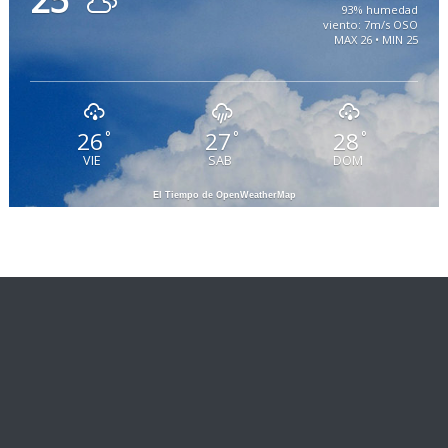
93% humedad
viento: 7m/s OSO
MAX 26 • MIN 25
26
27
28
°
°
°
VIE
SAB
DOM
El Tiempo de OpenWeatherMap