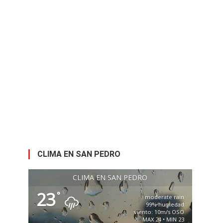
CLIMA EN SAN PEDRO
CLIMA EN SAN PEDRO
23
°
moderate rain
99% humedad
viento: 10m/s OSO
MAX 24 • MIN 23