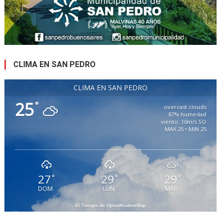
CLIMA EN SAN PEDRO
CLIMA EN SAN PEDRO
25
°
overcast clouds
87% humedad
viento: 10m/s SO
MAX 25 • MIN 25
27
29
29
°
°
°
DOM
LUN
MAR
El Tiempo de OpenWeatherMap