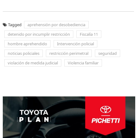
Tagged
aprehensión por desobediencia
detenido por incumplir restricción
Fiscalía 11
hombre aprehendido
Intervención policial
noticias policiales
restricción perimetral
seguridad
violación de medida judicial
Violencia familiar
Navegación
de
entradas