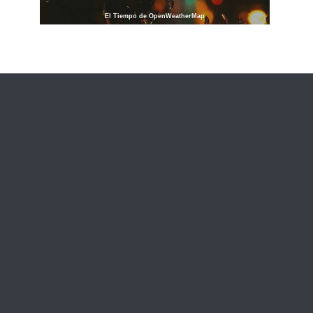
El Tiempo de OpenWeatherMap