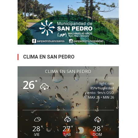
CLIMA EN SAN PEDRO
CLIMA EN SAN PEDRO
26
°
light rain
85% humedad
viento: 9m/s OSO
MAX 26 • MIN 26
28
27
28
°
°
°
VIE
SAB
DOM