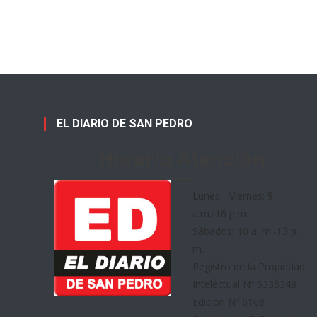
EL DIARIO DE SAN PEDRO
Horario Atención
Lunes - Viernes: 9
a.m.-16 p.m.
Sábados: 10 a. m.-13 p.
m.
Registro de la Propiedad
Intelectual Nº 5335348
Edición Nº 6168