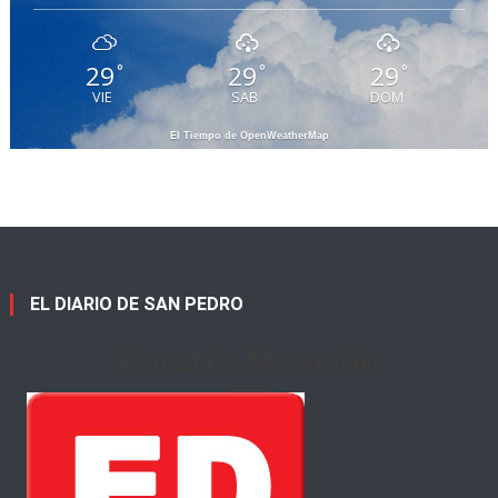
29
29
29
°
°
°
VIE
SAB
DOM
El Tiempo de OpenWeatherMap
EL DIARIO DE SAN PEDRO
Horario Atención