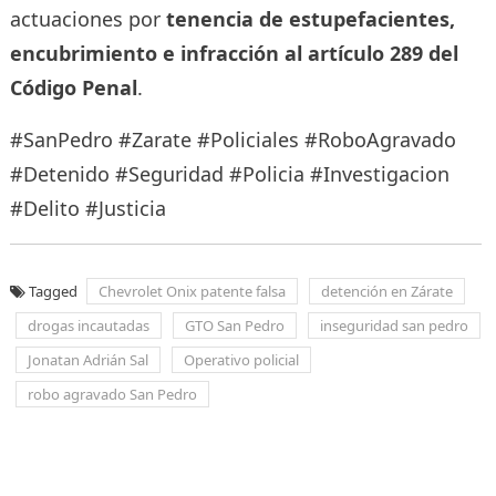
actuaciones por
tenencia de estupefacientes,
encubrimiento e infracción al artículo 289 del
Código Penal
.
#SanPedro #Zarate #Policiales #RoboAgravado
#Detenido #Seguridad #Policia #Investigacion
#Delito #Justicia
Tagged
Chevrolet Onix patente falsa
detención en Zárate
drogas incautadas
GTO San Pedro
inseguridad san pedro
Jonatan Adrián Sal
Operativo policial
robo agravado San Pedro
Navegación
de