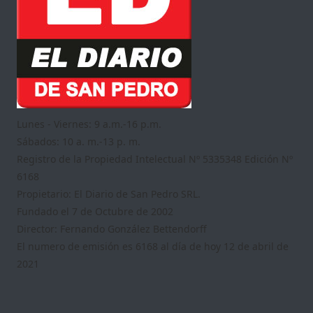
Lunes - Viernes: 9 a.m.-16 p.m.
Sábados: 10 a. m.-13 p. m.
Registro de la Propiedad Intelectual Nº 5335348 Edición Nº
6168
Propietario: El Diario de San Pedro SRL.
Fundado el 7 de Octubre de 2002
Director: Fernando González Bettendorff
El numero de emisión es 6168 al día de hoy 12 de abril de
2021