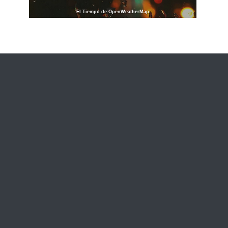
El Tiempo de OpenWeatherMap