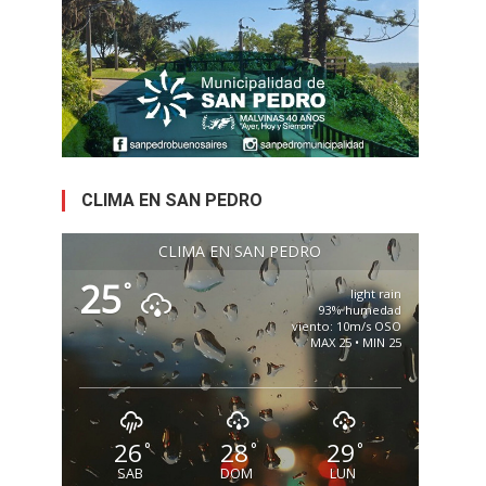
CLIMA EN SAN PEDRO
CLIMA EN SAN PEDRO
25
°
light rain
93% humedad
viento: 10m/s OSO
MAX 25 • MIN 25
26
28
29
°
°
°
SAB
DOM
LUN