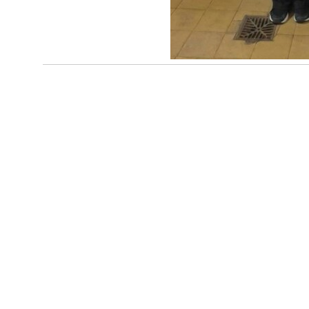
Navegación
de
entradas