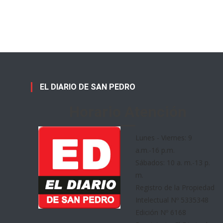
EL DIARIO DE SAN PEDRO
Horario Atención
Lunes - Viernes: 9
a.m.-16 p.m.
Sábados: 10 a. m.-13 p.
m.
Registro de la Propiedad
Intelectual Nº 5335348
Edición Nº 6168